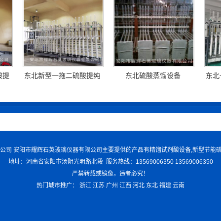
酸提
东北新型一拖二硫酸提纯
东北硫酸蒸馏设备
东北
设备
仪器有限公司 安阳市耀辉石英玻璃仪器有限公司主要提供的产品有精馏试剂酸设备,新型节能
地址：河南省安阳市汤阴光明路北段 服务热线：13569006350 13569006350
严禁转载或镜像，违者必究！
热门城市推广：
浙江
江苏
广州
江西
河北
东北
福建
云南