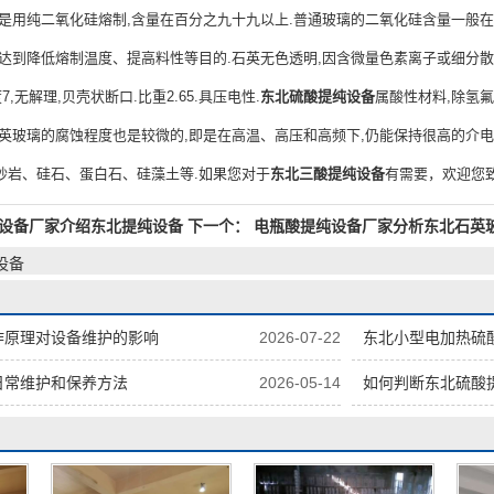
璃是用纯二氧化硅熔制,含量在百分之九十九以上.普通玻璃的二氧化硅含量一般
达到降低熔制温度、提高料性等目的.石英无色透明,因含微量色素离子或细分散
,无解理,贝壳状断口.比重2.65.具压电性.
东北硫酸提纯设备
属酸性材料,除氢
石英玻璃的腐蚀程度也是较微的,即是在高温、高压和高频下,仍能保持很高的介电
砂岩、硅石、蛋白石、硅藻土等.如果您对于
东北三酸提纯设备
有需要，欢迎您
设备厂家介绍东北提纯设备
下一个：
电瓶酸提纯设备厂家分析东北石英
设备
作原理对设备维护的影响
2026-07-22
东北小型电加热硫
日常维护和保养方法
2026-05-14
如何判断东北硫酸