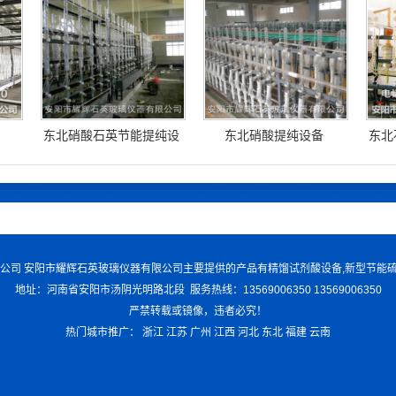
东北硝酸石英节能提纯设
东北硝酸提纯设备
东北
备
仪器有限公司 安阳市耀辉石英玻璃仪器有限公司主要提供的产品有精馏试剂酸设备,新型节能
地址：河南省安阳市汤阴光明路北段 服务热线：13569006350 13569006350
严禁转载或镜像，违者必究！
热门城市推广：
浙江
江苏
广州
江西
河北
东北
福建
云南